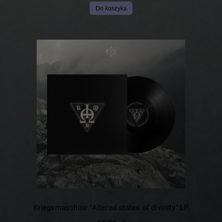
Do koszyka
Kriegsmaschine "Altered states of divinity" LP