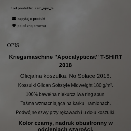
Kod produktu:
ksm_apo_ts
zapytaj o produkt
poleć znajomemu
OPIS
Kriegsmaschine ''Apocalypticist'' T-SHIRT
2018
Oficjalna koszulka. No Solace 2018.
Koszulki Gildan Softstyle Midweight 180 g/m².
100% bawełna niekurczliwa ring spun.
Taśma wzmacniająca na karku i ramionach.
Podwójne szwy przy rękawach i u dołu koszulki.
Kolor czarny, nadruk obustronny w
odcieniach szarości.